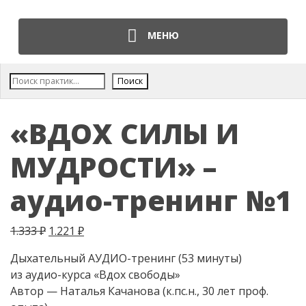
МЕНЮ
Поис
Поиск
«ВДОХ СИЛЫ И
МУДРОСТИ» –
аудио-тренинг №1
Первоначальная цена составляла 1.333 ₽.
Текущая цена: 1.221 ₽.
1.333
₽
1.221
₽
Дыхательный АУДИО-тренинг (53 минуты)
из аудио-курса «Вдох свободы»
Автор — Наталья Качанова (к.пс.н., 30 лет проф.