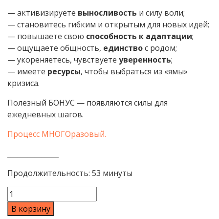
— активизируете
выносливость
и силу воли;
— становитесь гибким и открытым для новых идей;
— повышаете свою
способность к адаптации
;
— ощущаете общность,
единство
с родом;
— укореняетесь, чувствуете
уверенность
;
— имеете
ресурсы
, чтобы выбраться из «ямы»
кризиса.
Полезный БОНУС — появляются силы для
ежедневных шагов.
Процесс МНОГОразовый.
_______________
Продолжительность: 53 минуты
Количество товара «ВДОХ СИЛЫ И МУДРОСТИ» – ауд
В корзину