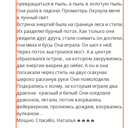
превращаться в пыль, а пыль в золотую пыль.
Она ушла в ладони. Проматерь Окунула меня
в лунный свет.
Встреча энергий была на границе леса и степи.
Их разделял бурный поток. Как только они
увидели друг друга, стали снимать он доспехи,
она меха и бусы. Она играла. Он шел к ней.
Через поток выстроился мост. А в центре
образовался остров , на котором закружились
две энергии вихрем до небес. А он и она
поскакали через степь на двух скакунах
широко раскинув руки. Они помолодели.
Подкрались к холму, за которым играли два
дракона : красный и белый. Они оседлали
драконов, летали, потом взорвались
фейерверком, пролились дождем, взорвались
вулканом….
Мощно. Спасибо, Наталья 🔥🔥🔥🔥