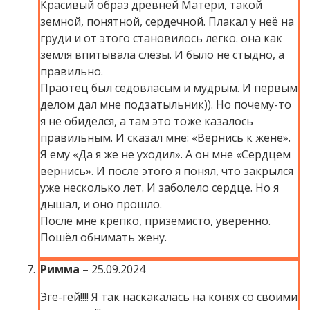
Красивый образ древней Матери, такой
земной, понятной, сердечной. Плакал у неё на
груди и от этого становилось легко. она как
земля впитывала слёзы. И было не стыдно, а
правильно.
Праотец был седовласым и мудрым. И первым
делом дал мне подзатыльник)). Но почему-то
я не обиделся, а там это тоже казалось
правильным. И сказал мне: «Вернись к жене».
Я ему «Да я же не уходил». А он мне «Сердцем
вернись». И после этого я понял, что закрылся
уже несколько лет. И заболело сердце. Но я
дышал, и оно прошло.
После мне крепко, приземисто, уверенно.
Пошёл обнимать жену.
Римма
–
25.09.2024
Эге-гей!!!! Я так наскакалась на конях со своими