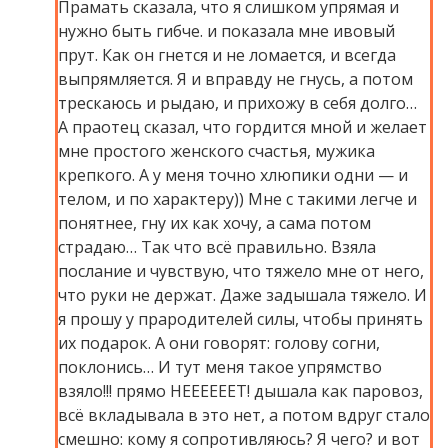
Прамать сказала, что я слишком упрямая и
нужно быть гибче. и показала мне ивовый
прут. Как он гнется и не ломается, и всегда
выпрямляется. Я и вправду не гнусь, а потом
трескаюсь и рыдаю, и прихожу в себя долго…
А праотец сказал, что гордится мной и желает
мне простого женского счастья, мужика
крепкого. А у меня точно хлюпики одни — и
телом, и по характеру)) Мне с такими легче и
понятнее, гну их как хочу, а сама потом
страдаю… Так что всё правильно. Взяла
послание и чувствую, что тяжело мне от него,
что руки не держат. Даже задышала тяжело. И
я прошу у прародителей силы, чтобы принять
их подарок. А они говорят: голову согни,
поклонись… И тут меня такое упрямство
взяло!!! прямо НЕЕЕЕЕЕТ! дышала как паровоз,
всё вкладывала в это нет, а потом вдруг стало
смешно: кому я сопротивляюсь? Я чего? и вот