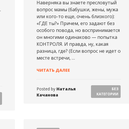
Наверняка вы знаете пресловутый
.
вопрос мамы (бабушки, жены, мужа
или кого-то еще, очень близкого):
«ГДЕ ты?» Причем, его задают без
особого повода, но воспринимается
он многими одинаково — попытка
КОНТРОЛЯ. И правда, ну, какая
разница, где? (Если вопрос не идет о
месте встречи, …
НАТАЛЬЯ КАЧАНОВА (2019-07
ЧИТАТЬ ДАЛЕЕ
19-07-21 19:04:10 GMT+01:00)
Posted by
Наталья
БЕЗ
КАТЕГОРИИ
Качанова