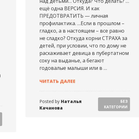
над детьми… Откуда? Что делать? …
ещё одна ВЕРСИЯ. И как
ПРЕДОТВРАТИТЬ — личная
профилактика. …Если в прошлом –
гладко, а в настоящем – все равно
не сладко? Откуда корни СТРАХА за
детей, при условии, что по дому не
расхаживает девица в пубертатном
соку на выданье, а бегают
годовалые малыши или в …
л
НАТАЛЬЯ КАЧАНОВА (2019-07
ЧИТАТЬ ДАЛЕЕ
19-07-25 18:09:49 GMT+01:00)
Posted by
Наталья
БЕЗ
КАТЕГОРИИ
Качанова