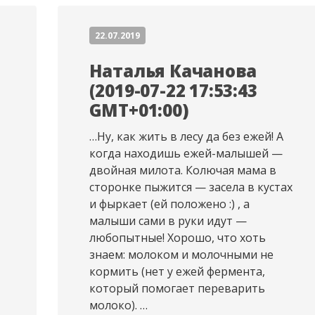
22.07.2019
Наталья Качанова
(2019-07-22 17:53:43
GMT+01:00)
…Ну, как жить в лесу да без ежей! А
когда находишь ежей-малышей —
двойная милота. Колючая мама в
сторонке пыжится — засела в кустах
и фыркает (ей положено :) , а
малыши сами в руки идут —
любопытные! Хорошо, что хоть
знаем: молоком и молочными не
кормить (нет у ежей фермента,
который помогает переварить
молоко). …