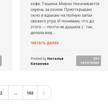
кофе. Тишина. Мирно покачивается
сирень за окном. Приоткрываю
окно и вдыхаю на полную запах
свежего утра. И понимаю, что до
этого — почти не дышала :) . так,
делала вид …
19-07-17 18:00:05 GMT+01:00)
НАТАЛЬЯ КАЧАНОВА (2019-07
ЧИТАТЬ ДАЛЕЕ
Posted by
Наталья
БЕЗ
КАТЕГОРИИ
Качанова
2
…
103