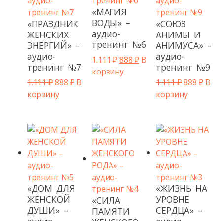
«МАГИЯ
ВОДЫ» –
«ПРАЗДНИК
«СОЮЗ
аудио-
ЖЕНСКИХ
АНИМЫ И
тренинг №6
ЭНЕРГИЙ» –
АНИМУСА» –
аудио-
аудио-
Первоначальная цена сост
Текущая цена: 888 ₽.
1.111
₽
888
₽
В
тренинг №7
тренинг №9
корзину
Первоначальная цена составляла 1.111 ₽.
Текущая цена: 888 ₽.
Первонача
Теку
1.111
₽
888
₽
В
1.111
₽
888
₽
В
корзину
корзину
«ДОМ ДЛЯ
«ЖИЗНЬ НА
ЖЕНСКОЙ
УРОВНЕ
«СИЛА
ДУШИ» –
СЕРДЦА» –
ПАМЯТИ
аудио-
аудио-