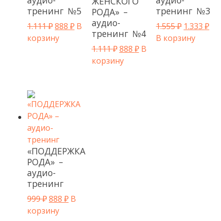
ЖЕНСКОГО
тренинг №5
тренинг №3
РОДА» –
аудио-
Первоначальная цена составляла 1.111 ₽.
Текущая цена: 888 ₽.
Первонача
Тек
1.111
₽
888
₽
В
1.555
₽
1.333
₽
тренинг №4
корзину
В корзину
Первоначальная цена сост
Текущая цена: 888 ₽.
1.111
₽
888
₽
В
корзину
«ПОДДЕРЖКА
РОДА» –
аудио-
тренинг
Первоначальная цена составляла 999 ₽.
Текущая цена: 888 ₽.
999
₽
888
₽
В
корзину