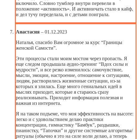
включило. Словно тумблер внутри перевели в
положение «активность». И активничать стало в кайф,
и дел тучу переделала, и с детьми поиграла.
Анастасия
–
01.12.2023
Наталья, спасибо Вам огромное за курс “Границы
женской Самости”.
Эти процессы стали моим мостом через пропасть. Я
еще следом продышала аудио-тренинг “Вдох силы и
мудрости”, и все резко изменилось: самочувствие,
мысли, эмоции, настроение, отношение к ситуациям,
людям, растворились жизненные ситуации, из-за
которых я злилась. Еще много гениальных идей в
мыслях приходит, которые я стараюсь сразу
реализовывать. Приходит информация полезная и
важная из интернета.
Я на таком подъеме, что моя эффективность на высоте:
легко и с удовольствием делаю практики
концентрации, гимнастику “Бамбук”, раздышки,
пианистку, “Тапочки” и другие системные алгоритмы/
ритуалы (обычно я это на силе воли делаю, а теперь