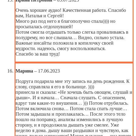
Очень хорошее аудио! Качественная работа. Спасибо
вам, Наталья и Сергей!
Много раз под него я благополучно спала)))) но
просыпалась отдохнувшей!
Потом смогла отдышать только слегка проваливаясь в
полудрему, но все слышала… Видно, сильно устала.
Важные инсайты положила в копилочку своей
мудрости. надеюсь, смогу воспользоваться.
Спасибо за ваш труд!
Марина
–
17.06.2023
Подруга подарила мне эту запись на день рождения. К
слову, справляла я его в больнице. ))))
принесла и сказала: «Не хочешь быть овощем, слушай и
дыши». И я начала… Сначала слушать. С опасением,
вдруг там какие-то внушения… ))) Потом отрубилась.
Потом включила снова… Потом стала спать лучше…
Потом задышала и проплакалась… После этого тело
пошло на поправку, анализы изменились в лучшую
сторону, и я продолжила дышать уже смелее. Уже
неделю я дома. дышу ваши раздышки и чувствую, как
жизнь только начинается! Магия дыхания — она теперь