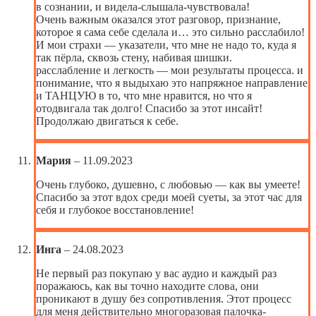
в сознании, и видела-слышала-чувствовала!
Очень важным оказался этот разговор, признание,
которое я сама себе сделала и… это сильно расслабило!
И мои страхи — указатели, что мне не надо то, куда я
так пёрла, сквозь стену, набивая шишки.
расслабление и легкость — мои результаты процесса. и
понимание, что я выдыхаю это напряжное направление
и ТАНЦУЮ в то, что мне нравится, но что я
отодвигала так долго! Спасибо за этот инсайт!
Продолжаю двигаться к себе.
Мария
–
11.09.2023
Очень глубоко, душевно, с любовью — как вы умеете!
Спасибо за этот вдох среди моей суеты, за этот час для
себя и глубокое восстановление!
Инга
–
24.08.2023
Не первый раз покупаю у вас аудио и каждый раз
поражаюсь, как вы точно находите слова, они
проникают в душу без сопротивления. Этот процесс
для меня действительно многоразовая палочка-