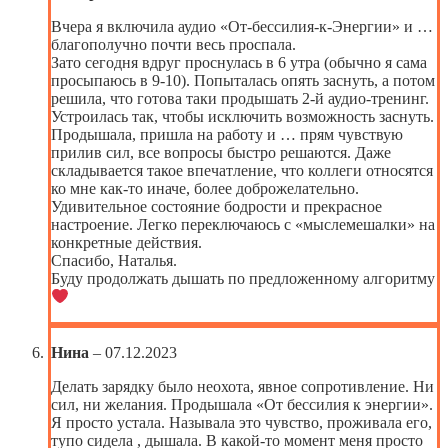
Вчера я включила аудио «От-бессилия-к-Энергии» и …
благополучно почти весь проспала.
Зато сегодня вдруг проснулась в 6 утра (обычно я сама
просыпаюсь в 9-10). Попыталась опять заснуть, а потом
решила, что готова таки продышать 2-й аудио-тренинг.
Устроилась так, чтобы исключить возможность заснуть.
Продышала, пришла на работу и … прям чувствую
прилив сил, все вопросы быстро решаются. Даже
складывается такое впечатление, что коллеги относятся
ко мне как-то иначе, более доброжелательно.
Удивительное состояние бодрости и прекрасное
настроение. Легко переключаюсь с «мыслемешалки» на
конкретные действия.
Спасибо, Наталья.
Буду продолжать дышать по предложенному алгоритму
Нина
–
07.12.2023
Делать зарядку было неохота, явное сопротивление. Ни
сил, ни желания. Продышала «От бессилия к энергии».
Я просто устала. Называла это чувство, проживала его,
тупо сидела , дышала. В какой-то момент меня просто