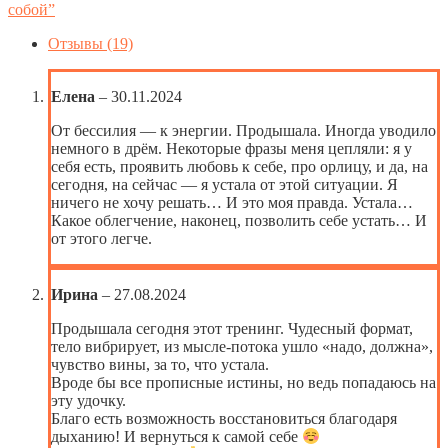
БЕССИЛИЯ
собой”
—
К
Отзывы (19)
ЭНЕРГИИ»
–
аудио-
Елена
–
30.11.2024
тренинг
№2
От бессилия — к энергии. Продышала. Иногда уводило
немного в дрём. Некоторые фразы меня цепляли: я у
себя есть, проявить любовь к себе, про орлицу, и да, на
сегодня, на сейчас — я устала от этой ситуации. Я
ничего не хочу решать… И это моя правда. Устала…
Какое облегчение, наконец, позволить себе устать… И
от этого легче.
Ирина
–
27.08.2024
Продышала сегодня этот тренинг. Чудесный формат,
тело вибрирует, из мысле-потока ушло «надо, должна»,
чувство вины, за то, что устала.
Вроде бы все прописные истины, но ведь попадаюсь на
эту удочку.
Благо есть возможность восстановиться благодаря
дыханию! И вернуться к самой себе