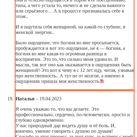
типа, а чего устала то, ничего ж не сделала важного
или серьёзного… А в процессе признавалась себе в
этом..
И я ощутила себя женщиной, на какой-то глубине, в
женской энергии..
Было ощущение, что богиня во мне просыпается,
пробуждается и вот это ощущение, не я — богиня, а
богиня во мне какая-то огромная разница в
восприятии. Это то, что сильно меня удивило. И
мысли, так вот оно как оказывается в ощущениях быть
женщиной! Это вот к чему я с 12 лет иду, читая, узнавая
про женственность.. А тут не от мозгов, а именно в
ощущениях пришла моя женственность
Наталья
–
19.04.2023
Я очень уважаю то, что вы делаете. Это
профессионально, сердечно, по-человечески, просто и
глубоко одновременно.
У вас природный дар видеть душу и её боль. И,
конечно, умение говорить с душою по душам!
Спасибо за этот процесс, за этот курс, за встречу с моей