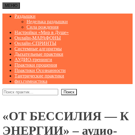
МЕНЮ
Раздышки
Неделька раздышки
Сила рождения
Настройки «Мир в Душе»
Онлайн-МАРАФОНЫ
Онлайн-СПРИНТЫ
Системные алгоритмы
Дыхательные практики
АУДИО-тренинги
Практики прощения
Практики Осознанности
Тантрические практики
физ.гимнастика
Поиск
Поиск
«ОТ БЕССИЛИЯ — К
ЭНЕРГИИ» – аудио-