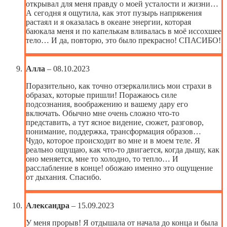
открывал для меня правду о моей усталости и жизни…
А сегодня я ощутила, как этот пузырь напряжения
растаял и я оказалась в океане энергии, которая
баюкала меня и по капелькам вливалась в моё иссохшее
тело… И да, повторю, это было прекрасно! СПАСИБО!
Алла
–
08.10.2023
Поразительно, как точно отзеркалились мои страхи в
образах, которые пришли! Поражаюсь силе
подсознания, воображению и вашему дару его
включать. Обычно мне очень сложно что-то
представить, а тут ясное видение, сюжет, разговор,
понимание, поддержка, трансформация образов…
Чудо, которое происходит во мне и в моем теле. Я
реально ощущаю, как что-то двигается, когда дышу, как
оно меняется, мне то холодно, то тепло… И
расслабление в конце! обожаю именно это ощущение
от дыхания. Спасибо.
Александра
–
15.09.2023
У меня прорыв! Я отдышала от начала до конца и была