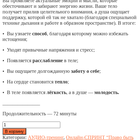
Вы проявляете актуальные эмоции и мысли, которые
обесточивают и забирают энергию жизни. Ваше тело
получает прилив целительного внимания, а душа ощущает
поддержку, которой ей так не хватало (благодаря специальной
технике дыхания и работе в образном пространстве). В итоге:
• Вы узнаете
способ
, благодаря которому можно избежать
истощения;
• Уходят привычные напряжения и стресс;
• Появляется
расслабление
в теле;
• Вы ощущаете долгожданную
заботу о себе
;
• На сердце становится
тепло
;
• В теле появляется
лёгкость
, а в душе —
молодость.
_______________
Продолжительность — 72 минуты
Количество
товара
В корзину
«ОТ
Категории:
АУДИО-тренинг
,
Онлайн-СПРИНТ “Право быть