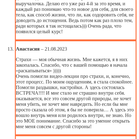
выручалочка. Делаю его уже раз 4-й за это время, и
каждый раз понимаю что-то новое для себя, для своего
тела, как способ жизни, что ли, как оздоровить себя, не
доводить до истощения. Ведь потом как раз плохо тем,
ради которых я так истощалась))) Очень рада, что
появился целый курс!
Анастасия
–
21.08.2023
Страхи — моя обычная жизнь. Мне кажется, я в них
закопалась. Спасибо, что с вашей помощью я начала
«раскапываться» )))))
Очень помогли видео-лекции про страхи, и, конечно,
этот процесс. По моим ощущениям, я стала спокойнее.
Помогли раздышки, настройки. А здесь состоялась
ВСТРЕЧА!!!! И мне стало не страшно внутри себя.
оказывается, все это совсем другой природы, не хочет
меня убить, не хочет мне навредить. Но если бы мне
просто сказала об этом, я бы не поверила… А здесь это
вошло внутрь меня или родилось внутри, не знаю. Но
это МОЕ понимание. Спасибо за это умение открыть
мне меня совсем с другой стороны!