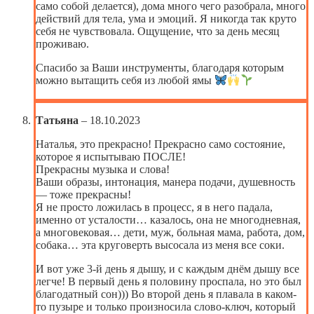
само собой делается), дома много чего разобрала, много
действий для тела, ума и эмоций. Я никогда так круто
себя не чувствовала. Ощущение, что за день месяц
проживаю.
Спасибо за Ваши инструменты, благодаря которым
можно вытащить себя из любой ямы
Татьяна
–
18.10.2023
Наталья, это прекрасно! Прекрасно само состояние,
которое я испытываю ПОСЛЕ!
Прекрасны музыка и слова!
Ваши образы, интонация, манера подачи, душевность
— тоже прекрасны!
Я не просто ложилась в процесс, я в него падала,
именно от усталости… казалось, она не многодневная,
а многовековая… дети, муж, больная мама, работа, дом,
собака… эта круговерть высосала из меня все соки.
И вот уже 3-й день я дышу, и с каждым днём дышу все
легче! В первый день я половину проспала, но это был
благодатный сон))) Во второй день я плавала в каком-
то пузыре и только произносила слово-ключ, который