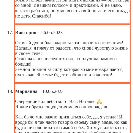
со мной, с вашим голосом и практиками. Я не знаю,
как это работает, но у меня есть свой опыт. и его никуда
не деть. Спасибо!
Виктория
–
26.05.2023
От всей души благодарю за эти ключи к состояниям!
Наталья, я плачу от радости, что снова чувствую жизнь
в своем теле!
Отдышала из последних сил, а получила намного
больше!
Земной поклон за силу, которая ко мне возвращается,
пусть вашей семье будет изобильно и радостно!
Марианна
–
10.05.2023
Очередное волшебство от Вас, Наталья
Яркие образы, ощущения меня сопровождали.
Как было мне важно признаться себе, да, я устала! И
вроде бы я так часто говорю своему сыну, маме, но как
будто не говорила это самой себе.. Хотя усталость есть,
она и телесно ощущается и порой я её обесцениваю,