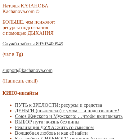
Наталья КАЧАНОВА
Kachanova.com ©
БОЛЬШЕ, чем психолог:
ресурсы подсознания
с помощью ДЫХАНИЯ
Служба заботы 89303400949
(чат в Tg)
support@kachanova.com
(Написать email)
КИНО-инсайты
ПУТЬ к ЗРЕЛОСТИ: ресурсы и средства
ДЕНЬГИ (по-женски) с умом …и подсознанием!
Союз Женского и Мужского: …чтобы выигрывать
ВЫБОР пути: жизнь без вины
Реализация ДУХА: жить со смыслом
Волшебная любовь и как её найти
Как любить СИЛЬНОГО мужчину (и остаться