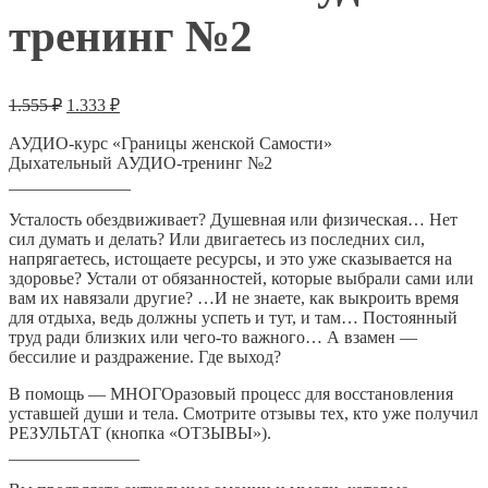
тренинг №2
Первоначальная
Текущая
1.555
₽
1.333
₽
цена
цена:
составляла
АУДИО-курс «Границы женской Самости»
1.333 ₽.
Дыхательный АУДИО-тренинг №2
1.555 ₽.
______________
Усталость обездвиживает? Душевная или физическая… Нет
сил думать и делать? Или двигаетесь из последних сил,
напрягаетесь, истощаете ресурсы, и это уже сказывается на
здоровье? Устали от обязанностей, которые выбрали сами или
вам их навязали другие? …И не знаете, как выкроить время
для отдыха, ведь должны успеть и тут, и там… Постоянный
труд ради близких или чего-то важного… А взамен —
бессилие и раздражение. Где выход?
В помощь — МНОГОразовый процесс для восстановления
уставшей души и тела. Смотрите отзывы тех, кто уже получил
РЕЗУЛЬТАТ (кнопка «ОТЗЫВЫ»).
_______________