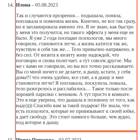
Илона
–
05.08.2023
Так и случаются прозрения… подышала, поняла,
поплакала и поменяла жизнь. Конечно, не все так сразу,
но я запланировала именно это. Я не знаю, как быстро
у меня это получится, но такого эффекта у меня еще не
было. Я уже 2 года посещаю психологов, мы много
говорили, становится легче, а жизнь катится так же,
чувствую я себя так же… Тело привычно напряжено, я
без сил. От визита к визиту живу надеждой, что
поговорю и снова полегчает. а тут совсем другое. Мы
же с вами не говорили, но вы все точно рассказываете.
Вы со мной ничего не делаете, я дышу, кстати, у себя
дома!!! что очень удобно, все спят, а я дышу и мне
становится легче! Я поплакала, поскулила, повыла,
тело разогрелось и расслабилось… Такое только после
хорошей парилки с веником. А тут просто в комнате.
Это я еще уверена, что дышала в половину от того, как
надо)))) Спасибо вам за такой подарок! Не знала, что
есть психологи, которые не привязывают к своей юбке,
а дает свободу. Это стоит намного больше, чем аудио,
под которое я дышу.
Ирина Петровна
–
03.07.2023