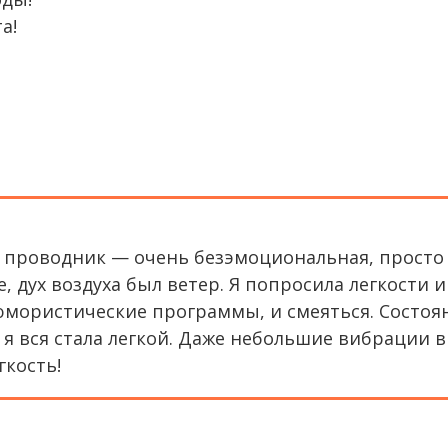
а!
УХА» – раздышка №4 (ЖизнеБАЛАНС)
 проводник — очень безэмоциональная, просто 
е, дух воздуха был ветер. Я попросила легкости и
юмористические программы, и смеяться. Состоян
 я вся стала легкой. Даже небольшие вибрации в 
гкость!