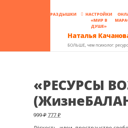
РАЗДЫШКИ
НАСТРОЙКИ
ОНЛ
«МИР В
МАРА
ДУШЕ»
Наталья Качанов
БОЛЬШЕ, чем психолог: ресу
«РЕСУРСЫ ВО
(ЖизнеБАЛА
Первоначальная цена составля
Текущая цена: 777 ₽.
999
₽
777
₽
Лёгкость, идеи, пространство своб