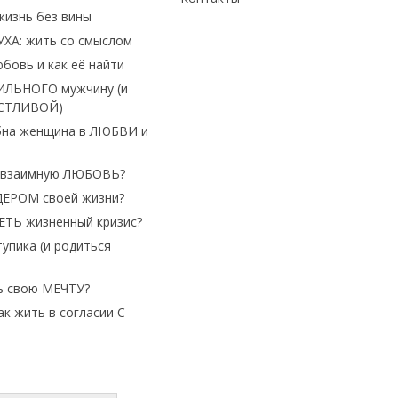
жизнь без вины
УХА: жить со смыслом
бовь и как её найти
ИЛЬНОГО мужчину (и
АСТЛИВОЙ)
бна женщина в ЛЮБВИ и
 взаимную ЛЮБОВЬ?
ДЕРОМ своей жизни?
ТЬ жизненный кризис?
тупика (и родиться
ь свою МЕЧТУ?
ак жить в согласии С