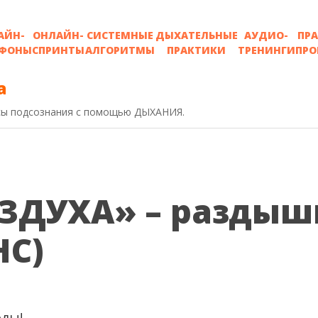
АЙН-
ОНЛАЙН-
СИСТЕМНЫЕ
ДЫХАТЕЛЬНЫЕ
АУДИО-
ПР
ФОНЫ
СПРИНТЫ
АЛГОРИТМЫ
ПРАКТИКИ
ТРЕНИНГИ
ПР
а
рсы подсознания с помощью ДЫХАНИЯ.
ЗДУХА» – раздыш
НС)
ла 999 ₽.
оды!