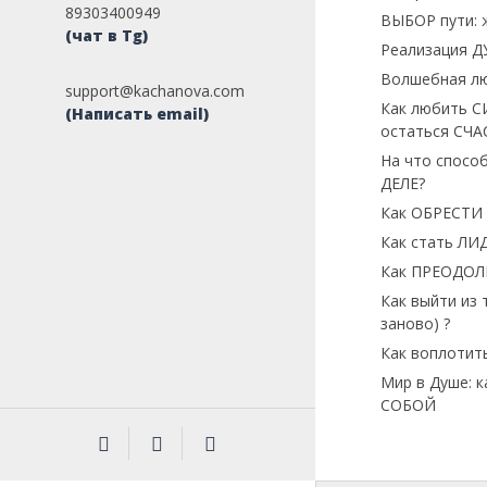
89303400949
ВЫБОР пути: 
(чат в Tg)
Реализация Д
Волшебная лю
support@kachanova.com
Как любить С
(Написать email)
остаться СЧ
На что спосо
ДЕЛЕ?
Как ОБРЕСТИ
Как стать ЛИ
Как ПРЕОДОЛЕ
Как выйти из 
заново) ?
Как воплотит
Мир в Душе: к
СОБОЙ